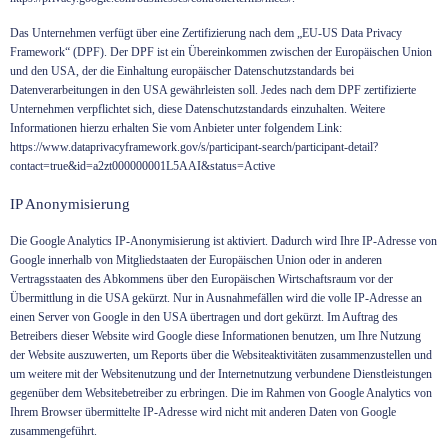
Das Unternehmen verfügt über eine Zertifizierung nach dem „EU-US Data Privacy
Framework“ (DPF). Der DPF ist ein Übereinkommen zwischen der Europäischen Union
und den USA, der die Einhaltung europäischer Datenschutzstandards bei
Datenverarbeitungen in den USA gewährleisten soll. Jedes nach dem DPF zertifizierte
Unternehmen verpflichtet sich, diese Datenschutzstandards einzuhalten. Weitere
Informationen hierzu erhalten Sie vom Anbieter unter folgendem Link:
https://www.dataprivacyframework.gov/s/participant-search/participant-detail?
contact=true&id=a2zt000000001L5AAI&status=Active
IP Anonymisierung
Die Google Analytics IP-Anonymisierung ist aktiviert. Dadurch wird Ihre IP-Adresse von
Google innerhalb von Mitgliedstaaten der Europäischen Union oder in anderen
Vertragsstaaten des Abkommens über den Europäischen Wirtschaftsraum vor der
Übermittlung in die USA gekürzt. Nur in Ausnahmefällen wird die volle IP-Adresse an
einen Server von Google in den USA übertragen und dort gekürzt. Im Auftrag des
Betreibers dieser Website wird Google diese Informationen benutzen, um Ihre Nutzung
der Website auszuwerten, um Reports über die Websiteaktivitäten zusammenzustellen und
um weitere mit der Websitenutzung und der Internetnutzung verbundene Dienstleistungen
gegenüber dem Websitebetreiber zu erbringen. Die im Rahmen von Google Analytics von
Ihrem Browser übermittelte IP-Adresse wird nicht mit anderen Daten von Google
zusammengeführt.