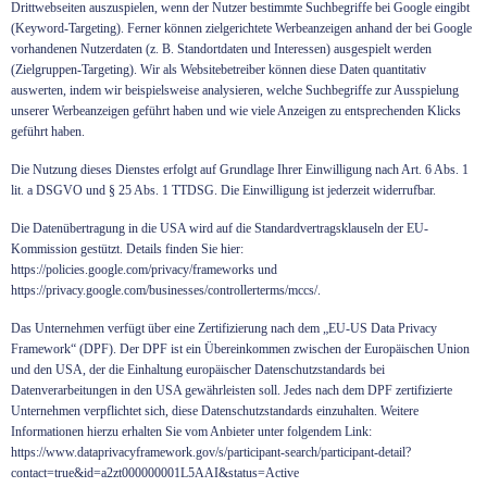
Drittwebseiten auszuspielen, wenn der Nutzer bestimmte Suchbegriffe bei Google eingibt
(Keyword-Targeting). Ferner können zielgerichtete Werbeanzeigen anhand der bei Google
vorhandenen Nutzerdaten (z. B. Standortdaten und Interessen) ausgespielt werden
(Zielgruppen-Targeting). Wir als Websitebetreiber können diese Daten quantitativ
auswerten, indem wir beispielsweise analysieren, welche Suchbegriffe zur Ausspielung
unserer Werbeanzeigen geführt haben und wie viele Anzeigen zu entsprechenden Klicks
geführt haben.
Die Nutzung dieses Dienstes erfolgt auf Grundlage Ihrer Einwilligung nach Art. 6 Abs. 1
lit. a DSGVO und § 25 Abs. 1 TTDSG. Die Einwilligung ist jederzeit widerrufbar.
Die Datenübertragung in die USA wird auf die Standardvertragsklauseln der EU-
Kommission gestützt. Details finden Sie hier:
https://policies.google.com/privacy/frameworks
und
https://privacy.google.com/businesses/controllerterms/mccs/
.
Das Unternehmen verfügt über eine Zertifizierung nach dem „EU-US Data Privacy
Framework“ (DPF). Der DPF ist ein Übereinkommen zwischen der Europäischen Union
und den USA, der die Einhaltung europäischer Datenschutzstandards bei
Datenverarbeitungen in den USA gewährleisten soll. Jedes nach dem DPF zertifizierte
Unternehmen verpflichtet sich, diese Datenschutzstandards einzuhalten. Weitere
Informationen hierzu erhalten Sie vom Anbieter unter folgendem Link:
https://www.dataprivacyframework.gov/s/participant-search/participant-detail?
contact=true&id=a2zt000000001L5AAI&status=Active