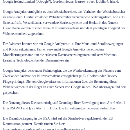
Google Ireland Limited („Google“), Gordon House, Barrow Street, Dublin 4, Irland.
Google Analytics ermöglicht es dem Websitebetreiber, das Verhalten der Websitebesucher
zu analysieren. Hierbei erhält der Websitebetreiber verschiedene Nutzungsdaten, wie z. B.
Seitenaufrufe, Verweildauer, verwendete Betriebssysteme und Herkunft des Nutzers.
Diese Daten werden in einer User-ID zusammengefasst und dem jeweiligen Endgerät des
Websitebesuchers zugeordnet.
Des Weiteren können wir mit Google Analytics u. a. Ihre Maus- und Scrollbewegungen
und Klicks aufzeichnen. Ferner verwendet Google Analytics verschiedene
Modellierungsansätze, um die erfassten Datensätze zu ergänzen und setzt Machine-
Learning-Technologien bei der Datenanalyse ein.
Google Analytics verwendet Technologien, die die Wiedererkennung des Nutzers zum
Zwecke der Analyse des Nutzerverhaltens ermöglichen (z. B. Cookies oder Device-
Fingerprinting). Die von Google erfassten Informationen über die Benutzung dieser
Website werden in der Regel an einen Server von Google in den USA übertragen und dort
gespeichert.
Die Nutzung dieses Dienstes erfolgt auf Grundlage Ihrer Einwilligung nach Art. 6 Abs. 1
lit. a DSGVO und § 25 Abs. 1 TTDSG. Die Einwilligung ist jederzeit widerrufbar.
Die Datenübertragung in die USA wird auf die Standardvertragsklauseln der EU-
Kommission gestützt. Details finden Sie hier:
https://privacy.google.com/businesses/controllerterms/mccs/
.