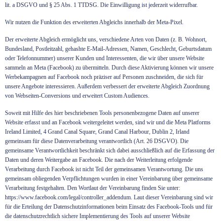
lit. a DSGVO und § 25 Abs. 1 TTDSG. Die Einwilligung ist jederzeit widerrufbar.
Wir nutzen die Funktion des erweiterten Abgleichs innerhalb der Meta-Pixel.
Der erweiterte Abgleich ermöglicht uns, verschiedene Arten von Daten (z. B. Wohnort,
Bundesland, Postleitzahl, gehashte E-Mail-Adressen, Namen, Geschlecht, Geburtsdatum
oder Telefonnummer) unserer Kunden und Interessenten, die wir über unsere Website
sammeln an Meta (Facebook) zu übermitteln. Durch diese Aktivierung können wir unsere
Werbekampagnen auf Facebook noch präziser auf Personen zuschneiden, die sich für
unsere Angebote interessieren. Außerdem verbessert der erweiterte Abgleich Zuordnung
von Webseiten-Conversions und erweitert Custom Audiences.
Soweit mit Hilfe des hier beschriebenen Tools personenbezogene Daten auf unserer
Website erfasst und an Facebook weitergeleitet werden, sind wir und die Meta Platforms
Ireland Limited, 4 Grand Canal Square, Grand Canal Harbour, Dublin 2, Irland
gemeinsam für diese Datenverarbeitung verantwortlich (Art. 26 DSGVO). Die
gemeinsame Verantwortlichkeit beschränkt sich dabei ausschließlich auf die Erfassung der
Daten und deren Weitergabe an Facebook. Die nach der Weiterleitung erfolgende
Verarbeitung durch Facebook ist nicht Teil der gemeinsamen Verantwortung. Die uns
gemeinsam obliegenden Verpflichtungen wurden in einer Vereinbarung über gemeinsame
Verarbeitung festgehalten. Den Wortlaut der Vereinbarung finden Sie unter:
https://www.facebook.com/legal/controller_addendum
. Laut dieser Vereinbarung sind wir
für die Erteilung der Datenschutzinformationen beim Einsatz des Facebook-Tools und für
die datenschutzrechtlich sichere Implementierung des Tools auf unserer Website