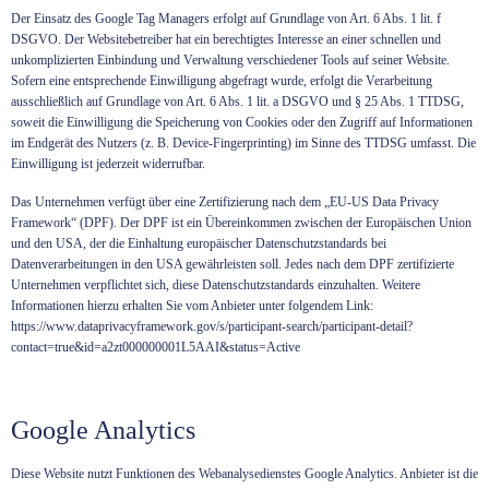
Der Einsatz des Google Tag Managers erfolgt auf Grundlage von Art. 6 Abs. 1 lit. f
DSGVO. Der Websitebetreiber hat ein berechtigtes Interesse an einer schnellen und
unkomplizierten Einbindung und Verwaltung verschiedener Tools auf seiner Website.
Sofern eine entsprechende Einwilligung abgefragt wurde, erfolgt die Verarbeitung
ausschließlich auf Grundlage von Art. 6 Abs. 1 lit. a DSGVO und § 25 Abs. 1 TTDSG,
soweit die Einwilligung die Speicherung von Cookies oder den Zugriff auf Informationen
im Endgerät des Nutzers (z. B. Device-Fingerprinting) im Sinne des TTDSG umfasst. Die
Einwilligung ist jederzeit widerrufbar.
Das Unternehmen verfügt über eine Zertifizierung nach dem „EU-US Data Privacy
Framework“ (DPF). Der DPF ist ein Übereinkommen zwischen der Europäischen Union
und den USA, der die Einhaltung europäischer Datenschutzstandards bei
Datenverarbeitungen in den USA gewährleisten soll. Jedes nach dem DPF zertifizierte
Unternehmen verpflichtet sich, diese Datenschutzstandards einzuhalten. Weitere
Informationen hierzu erhalten Sie vom Anbieter unter folgendem Link:
https://www.dataprivacyframework.gov/s/participant-search/participant-detail?
contact=true&id=a2zt000000001L5AAI&status=Active
Google Analytics
Diese Website nutzt Funktionen des Webanalysedienstes Google Analytics. Anbieter ist die