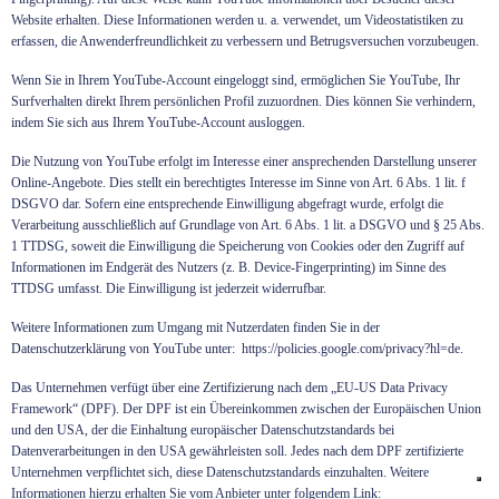
Website erhalten. Diese Informationen werden u. a. verwendet, um Videostatistiken zu
erfassen, die Anwenderfreundlichkeit zu verbessern und Betrugsversuchen vorzubeugen.
Wenn Sie in Ihrem YouTube-Account eingeloggt sind, ermöglichen Sie YouTube, Ihr
Surfverhalten direkt Ihrem persönlichen Profil zuzuordnen. Dies können Sie verhindern,
indem Sie sich aus Ihrem YouTube-Account ausloggen.
Die Nutzung von YouTube erfolgt im Interesse einer ansprechenden Darstellung unserer
Online-Angebote. Dies stellt ein berechtigtes Interesse im Sinne von Art. 6 Abs. 1 lit. f
DSGVO dar. Sofern eine entsprechende Einwilligung abgefragt wurde, erfolgt die
Verarbeitung ausschließlich auf Grundlage von Art. 6 Abs. 1 lit. a DSGVO und § 25 Abs.
1 TTDSG, soweit die Einwilligung die Speicherung von Cookies oder den Zugriff auf
Informationen im Endgerät des Nutzers (z. B. Device-Fingerprinting) im Sinne des
TTDSG umfasst. Die Einwilligung ist jederzeit widerrufbar.
Weitere Informationen zum Umgang mit Nutzerdaten finden Sie in der
Datenschutzerklärung von YouTube unter:
https://policies.google.com/privacy?hl=de
.
Das Unternehmen verfügt über eine Zertifizierung nach dem „EU-US Data Privacy
Framework“ (DPF). Der DPF ist ein Übereinkommen zwischen der Europäischen Union
und den USA, der die Einhaltung europäischer Datenschutzstandards bei
Datenverarbeitungen in den USA gewährleisten soll. Jedes nach dem DPF zertifizierte
Unternehmen verpflichtet sich, diese Datenschutzstandards einzuhalten. Weitere
Informationen hierzu erhalten Sie vom Anbieter unter folgendem Link: