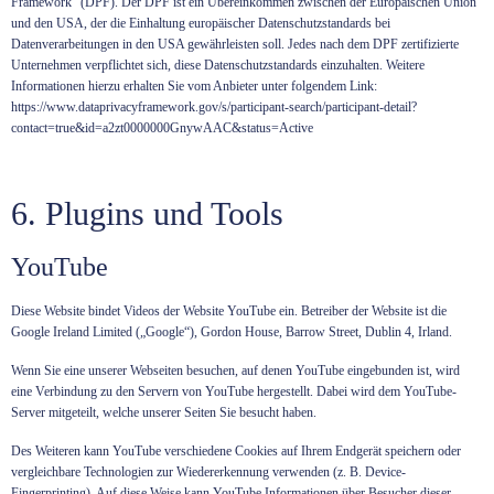
Framework“ (DPF). Der DPF ist ein Übereinkommen zwischen der Europäischen Union
und den USA, der die Einhaltung europäischer Datenschutzstandards bei
Datenverarbeitungen in den USA gewährleisten soll. Jedes nach dem DPF zertifizierte
Unternehmen verpflichtet sich, diese Datenschutzstandards einzuhalten. Weitere
Informationen hierzu erhalten Sie vom Anbieter unter folgendem Link:
https://www.dataprivacyframework.gov/s/participant-search/participant-detail?
contact=true&id=a2zt0000000GnywAAC&status=Active
6. Plugins und Tools
YouTube
Diese Website bindet Videos der Website YouTube ein. Betreiber der Website ist die
Google Ireland Limited („Google“), Gordon House, Barrow Street, Dublin 4, Irland.
Wenn Sie eine unserer Webseiten besuchen, auf denen YouTube eingebunden ist, wird
eine Verbindung zu den Servern von YouTube hergestellt. Dabei wird dem YouTube-
Server mitgeteilt, welche unserer Seiten Sie besucht haben.
Des Weiteren kann YouTube verschiedene Cookies auf Ihrem Endgerät speichern oder
vergleichbare Technologien zur Wiedererkennung verwenden (z. B. Device-
Fingerprinting). Auf diese Weise kann YouTube Informationen über Besucher dieser