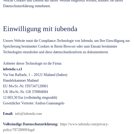
Welche Cookies und Dienste auf dieser Website eingesetzt werden, können Sie dieser
Datenschutzerklärung entnehmen.
Einwilligung mit iubenda
Unsere Website nutzt die Compliance-Technologie von Iubenda, um Ihre Einwilligung zur
Speicherung bestimmter Cookies in Ihrem Browser oder zum Einsatz bestimmter
Technologien einzuholen und diese datenschutzkonform zu dokumentieren.
Anbieter dieser Technologie ist die Firma:
iubenda s.r.l
Via San Raffaele, 1 – 20121 Mailand (Italien)
Handelskammer Mailand
EU MwSt.-Nr. IT07347120961
UK MwSt.-Nr. GB 370904694
12.603,50 Eur (vollständig eingezahlt)
Gesetzlicher Vertreter: Andrea Giannangelo
Email:
info@iubenda.com
Vollständige Datenschutzerklärung:
https://www.iubenda.com/privacy-
policy/78728009/legal