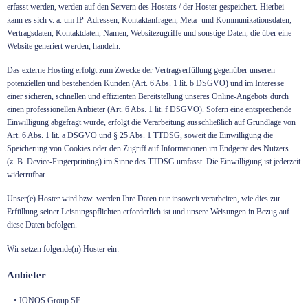
erfasst werden, werden auf den Servern des Hosters / der Hoster gespeichert. Hierbei
kann es sich v. a. um IP-Adressen, Kontaktanfragen, Meta- und Kommunikationsdaten,
Vertragsdaten, Kontaktdaten, Namen, Websitezugriffe und sonstige Daten, die über eine
Website generiert werden, handeln.
Das externe Hosting erfolgt zum Zwecke der Vertragserfüllung gegenüber unseren
potenziellen und bestehenden Kunden (Art. 6 Abs. 1 lit. b DSGVO) und im Interesse
einer sicheren, schnellen und effizienten Bereitstellung unseres Online-Angebots durch
einen professionellen Anbieter (Art. 6 Abs. 1 lit. f DSGVO). Sofern eine entsprechende
Einwilligung abgefragt wurde, erfolgt die Verarbeitung ausschließlich auf Grundlage von
Art. 6 Abs. 1 lit. a DSGVO und § 25 Abs. 1 TTDSG, soweit die Einwilligung die
Speicherung von Cookies oder den Zugriff auf Informationen im Endgerät des Nutzers
(z. B. Device-Fingerprinting) im Sinne des TTDSG umfasst. Die Einwilligung ist jederzeit
widerrufbar.
Unser(e) Hoster wird bzw. werden Ihre Daten nur insoweit verarbeiten, wie dies zur
Erfüllung seiner Leistungspflichten erforderlich ist und unsere Weisungen in Bezug auf
diese Daten befolgen.
Wir setzen folgende(n) Hoster ein:
Anbieter
IONOS Group SE