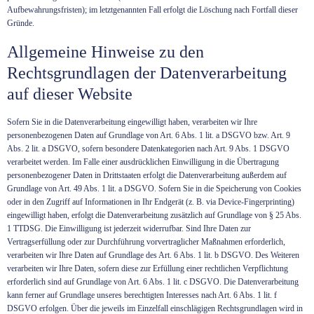
Aufbewahrungsfristen); im letztgenannten Fall erfolgt die Löschung nach Fortfall dieser
Gründe.
Allgemeine Hinweise zu den
Rechtsgrundlagen der Datenverarbeitung
auf dieser Website
Sofern Sie in die Datenverarbeitung eingewilligt haben, verarbeiten wir Ihre
personenbezogenen Daten auf Grundlage von Art. 6 Abs. 1 lit. a DSGVO bzw. Art. 9
Abs. 2 lit. a DSGVO, sofern besondere Datenkategorien nach Art. 9 Abs. 1 DSGVO
verarbeitet werden. Im Falle einer ausdrücklichen Einwilligung in die Übertragung
personenbezogener Daten in Drittstaaten erfolgt die Datenverarbeitung außerdem auf
Grundlage von Art. 49 Abs. 1 lit. a DSGVO. Sofern Sie in die Speicherung von Cookies
oder in den Zugriff auf Informationen in Ihr Endgerät (z. B. via Device-Fingerprinting)
eingewilligt haben, erfolgt die Datenverarbeitung zusätzlich auf Grundlage von § 25 Abs.
1 TTDSG. Die Einwilligung ist jederzeit widerrufbar. Sind Ihre Daten zur
Vertragserfüllung oder zur Durchführung vorvertraglicher Maßnahmen erforderlich,
verarbeiten wir Ihre Daten auf Grundlage des Art. 6 Abs. 1 lit. b DSGVO. Des Weiteren
verarbeiten wir Ihre Daten, sofern diese zur Erfüllung einer rechtlichen Verpflichtung
erforderlich sind auf Grundlage von Art. 6 Abs. 1 lit. c DSGVO. Die Datenverarbeitung
kann ferner auf Grundlage unseres berechtigten Interesses nach Art. 6 Abs. 1 lit. f
DSGVO erfolgen. Über die jeweils im Einzelfall einschlägigen Rechtsgrundlagen wird in