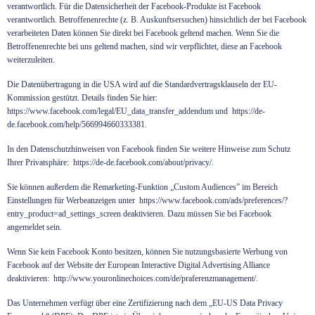
verantwortlich. Für die Datensicherheit der Facebook-Produkte ist Facebook
verantwortlich. Betroffenenrechte (z. B. Auskunftsersuchen) hinsichtlich der bei Facebook
verarbeiteten Daten können Sie direkt bei Facebook geltend machen. Wenn Sie die
Betroffenenrechte bei uns geltend machen, sind wir verpflichtet, diese an Facebook
weiterzuleiten.
Die Datenübertragung in die USA wird auf die Standardvertragsklauseln der EU-
Kommission gestützt. Details finden Sie hier:
https://www.facebook.com/legal/EU_data_transfer_addendum
und
https://de-
de.facebook.com/help/566994660333381
.
In den Datenschutzhinweisen von Facebook finden Sie weitere Hinweise zum Schutz
Ihrer Privatsphäre:
https://de-de.facebook.com/about/privacy/
.
Sie können außerdem die Remarketing-Funktion „Custom Audiences” im Bereich
Einstellungen für Werbeanzeigen unter
https://www.facebook.com/ads/preferences/?
entry_product=ad_settings_screen
deaktivieren. Dazu müssen Sie bei Facebook
angemeldet sein.
Wenn Sie kein Facebook Konto besitzen, können Sie nutzungsbasierte Werbung von
Facebook auf der Website der European Interactive Digital Advertising Alliance
deaktivieren:
http://www.youronlinechoices.com/de/praferenzmanagement/
.
Das Unternehmen verfügt über eine Zertifizierung nach dem „EU-US Data Privacy